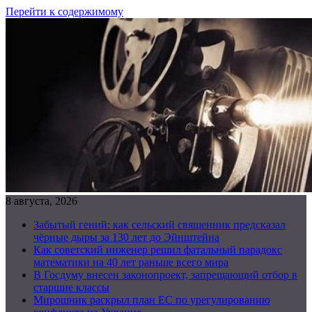
Перейти к содержимому
8 августа, 2026
Забытый гений: как сельский священник предсказал
чёрные дыры за 130 лет до Эйнштейна
Как советский инженер решил фатальный парадокс
математики на 40 лет раньше всего мира
В Госдуму внесен законопроект, запрещающий отбор в
старшие классы
Мирошник раскрыл план ЕС по урегулированию