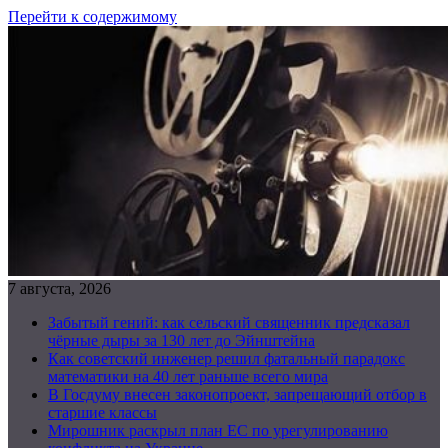
Перейти к содержимому
7 августа, 2026
Забытый гений: как сельский священник предсказал
чёрные дыры за 130 лет до Эйнштейна
Как советский инженер решил фатальный парадокс
математики на 40 лет раньше всего мира
В Госдуму внесен законопроект, запрещающий отбор в
старшие классы
Мирошник раскрыл план ЕС по урегулированию