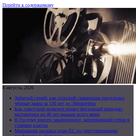
Перейти к содержимому
8 августа, 2026
Забытый гений: как сельский священник предсказал
чёрные дыры за 130 лет до Эйнштейна
Как советский инженер решил фатальный парадокс
математики на 40 лет раньше всего мира
В Госдуму внесен законопроект, запрещающий отбор в
старшие классы
Мирошник раскрыл план ЕС по урегулированию