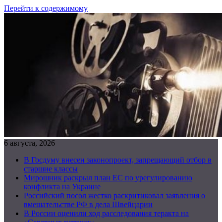
Перейти к содержимому
6 августа, 2026
В Госдуму внесен законопроект, запрещающий отбор в
старшие классы
Мирошник раскрыл план ЕС по урегулированию
конфликта на Украине
Российский посол жестко раскритиковал заявления о
вмешательстве РФ в дела Швейцарии
В России оценили ход расследования теракта на